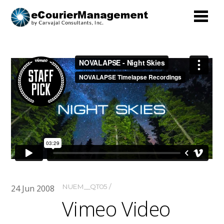
NUEM__QT05
24
Jun
2008
Vimeo Video